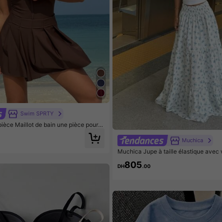
Swim SPRTY
èce Maillot de bain une pièce pour f
locs de couleurs et ourlet froncé, po
d'été à la plage
Muchica
Muchica Jupe à taille élastique avec v
mé floral, décontractée et idéale pou
805
DH
.00