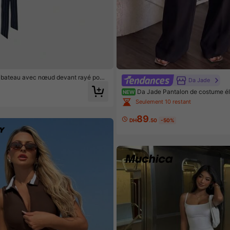
l bateau avec nœud devant rayé pour
Da Jade
thétique
Da Jade Pantalon de costume él
NEW
me multicolore à taille haute plissé j
Seulement 10 restant
bes droites drapées avec fermeture éc
ntalon de bureau affaires rendez-vou
89
atérales
DH
.50
-50%