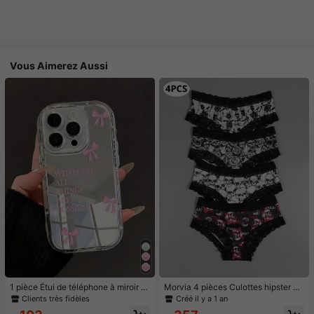
Vous Aimerez Aussi
1 pièce Étui de téléphone à miroir ro
Morvia 4 pièces Culottes hipster en
se minimaliste, style fille avec motif
dentelle contrastée gothique, Culot
Clients très fidèles
Créé il y a 1 an
nœud papillon, slogan religieux. Étu
tes intimes imprimées crâne & squel