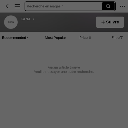
Recherche en magasin
KANA
Suivre
Recommended
Most Popular
Price
Filtre
Aucun article trouvé
Veuillez essayer une autre recherche.