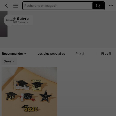
Recherche en magasin
Jackwang
Suivre
604 Suiveurs
4.90
3K+ Vendu récemment
500+ Rachat
Article(s)
Commentaires
Recommander
Les plus populaires
Prix
Filtre
Sexe