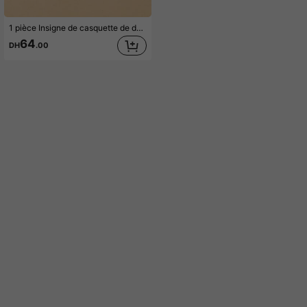
1 pièce Insigne de casquette de doctorat diplômé de 2026 à la mode, casquette de graduation en alliage de zinc, cadeau commémoratif, broche de graduation unisexe
64
DH
.00