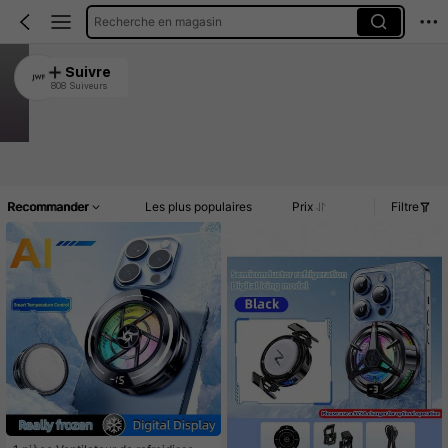
Recherche en magasin
JWF
Suivre
808 Suiveurs
4.90
6.8K Vendu récemment
2K Rachat
Article(s)
Promos
Commentaires
Recommander
Les plus populaires
Prix
Filtre