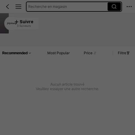
Recherche en magasin
JHjinhang
Suivre
3 Suiveurs
4.94
Article(s)
Commentaires
Recommended
Most Popular
Price
Filtre
Aucun article trouvé
Veuillez essayer une autre recherche.