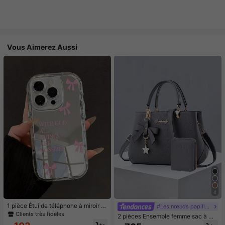
Vous Aimerez Aussi
4
1 pièce Étui de téléphone à miroir ro
#Les nœuds papillon font leur grand retour.
se minimaliste, style fille avec motif
Clients très fidèles
2 pièces Ensemble femme sac à ma
nœud papillon, slogan religieux. Étu
in et porte-cartes de couleur unie, e