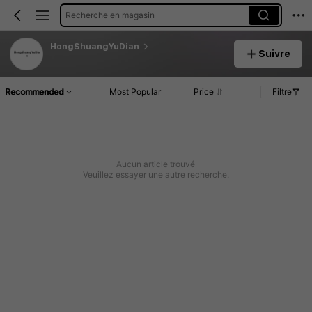
Recherche en magasin
HongShuangYuDian
Suivre
Recommended
Most Popular
Price
Filtre
Aucun article trouvé
Veuillez essayer une autre recherche.