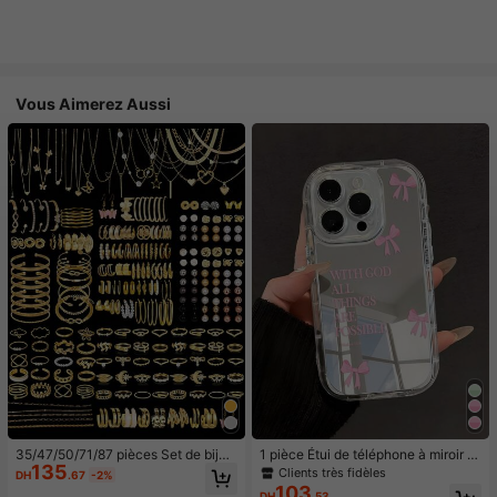
Vous Aimerez Aussi
35/47/50/71/87 pièces Set de bijou
1 pièce Étui de téléphone à miroir ro
135
x style bohème, comprenant des bo
se minimaliste, style fille avec motif
Clients très fidèles
DH
.67
-2%
ucles d'oreilles, colliers, bagues, br
nœud papillon, slogan religieux. Étu
103
DH
.53