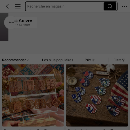
Recherche en magasin
Home of Annie Jewellery
Suivre
1K Suiveurs
4.88
Clients très fidèles
Créé il y a 1 an
64K Vendu récemment
Accueil
Article(s)
Promos
Commentaires
Recommander
Les plus populaires
Prix
Filtre