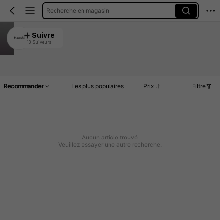
Recherche en magasin
Haoshi
Suivre
13 Suiveurs
4.96
Article(s)
Commentaires
Recommander
Les plus populaires
Prix
Filtre
Aucun article trouvé
Veuillez essayer une autre recherche.