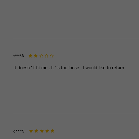
t***3
It
doesn
’
t
fit
me
.
It
’
s
too
loose
.
I
would
like
to
return
.
c***5