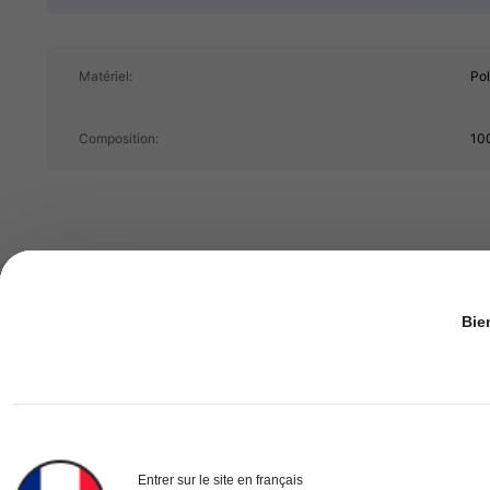
1.8M Suiveurs
4.91
Matériel:
Po
Composition:
10
1.8M Suiveurs
4.91
Bie
SHEIN ICON
s***2
est en train de navig
1.8M Suiveurs
4.91
5.4M Vendu récemment
Entrer sur le site en français