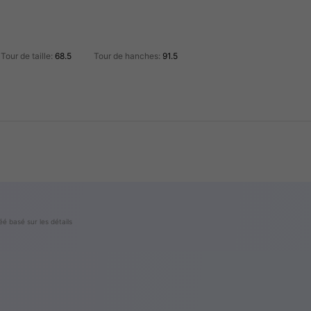
Tour de taille:
68.5
Tour de hanches:
91.5
éé basé sur les détails