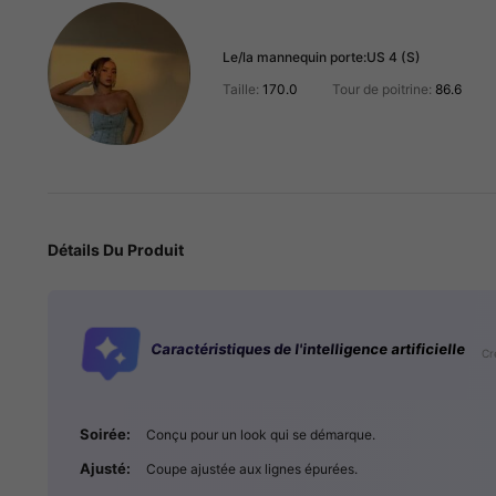
Le/la mannequin porte:
US 4 (S)
Taille:
170.0
Tour de poitrine:
86.6
Détails Du Produit
Caractéristiques de l'intelligence artificielle
Cr
1.8M Suiveurs
4.91
Soirée:
Conçu pour un look qui se démarque.
Ajusté:
Coupe ajustée aux lignes épurées.