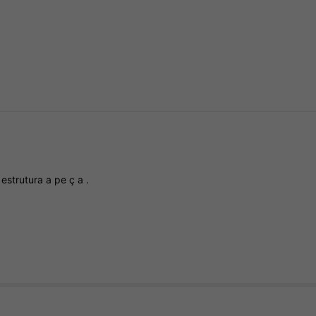
r
estrutura
a
pe
ç
a
.