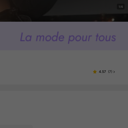
1/6
4.57
(
7
)