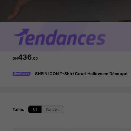
436
DH
.00
SHEIN ICON T-Shirt Court Halloween Découpé
Taille
:
US
Standard