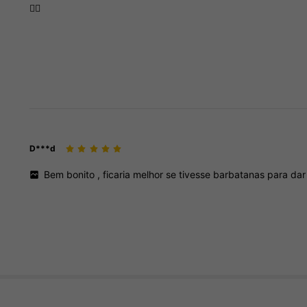
👍🏻
D***d
Bem
bonito
,
ficaria
melhor
se
tivesse
barbatanas
para
da