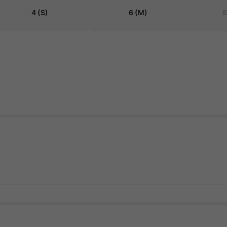
4
(S)
6
(M)
8