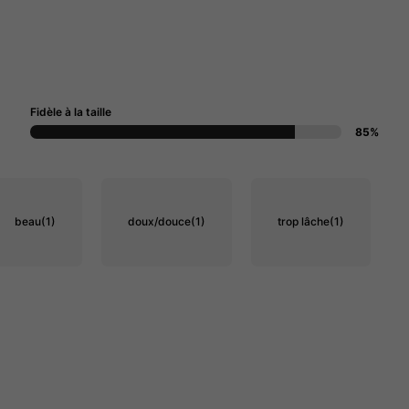
Fidèle à la taille
85%
beau
(1)
doux/douce
(1)
trop lâche
(1)