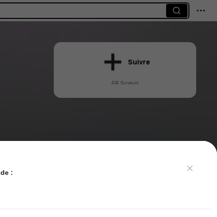
Suivre
434 Suiveurs
de :
Commentaires