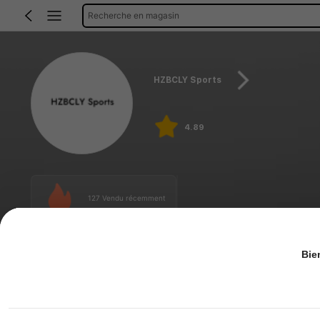
Recherche en magasin
HZBCLY Sports
4.89
127 Vendu récemment
Bie
Accueil
Recommander
Les plus populaires
Prix
Filtre