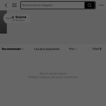
Recherche en magasin
H U Y E
Suivre
43 Suiveurs
4.95
142 Rachat
Article(s)
Commentaires
Recommander
Les plus populaires
Prix
Filtre
Aucun article trouvé
Veuillez essayer une autre recherche.