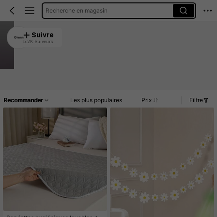
Recherche en magasin
Grenn
Suivre
5.2K Suiveurs
4.87
3K Vendu récemment
1.9K Rachat
Article(s)
Commentaires
Recommander
Les plus populaires
Prix
Filtre