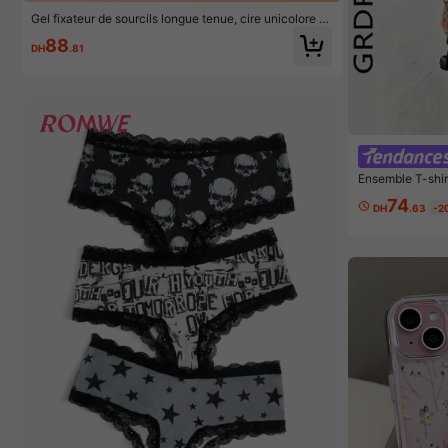
Gel fixateur de sourcils longue tenue, cire unicolore i
mperméable à l'eau et transparente pour sourcils
88
DH
.81
Ensemble T-shir
mmes GRDR avec
74
es, tenue de spo
DH
.63
-2
table et respiran