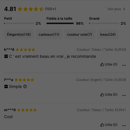
4.81
(100+)
Voir plus
Petit
Fidèle à la taille
Grand
2%
96%
2%
Élégant(e)
(16)
cadeaux
(11)
couleur unie
(7)
beau
(24)
k***4
Couleur: Tabac / Taille: EUR38
C
’
est
vraiment
beau
en
vrai
,
je
recommande
Utile
(0)
l***a
Couleur: Argent / Taille: EUR38
Simple
😍
Utile
(0)
m***0
Couleur: Tabac / Taille: EUR41
Cool
Utile
(0)