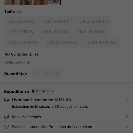
Taille
US
US5
(EUR35)
US6
(EUR36)
US6.5
(EUR37)
US7
(EUR38)
US8
(EUR39)
US9
(EUR40)
US9.5
(EUR41)
US10.5
(EUR42)
US11
(EUR43)
Guide des tailles
Taille conforme
Quantité(s):
Expédition à
Morocco
Livraison à seulement DH51.00
Estimation de livraison:
le 30 août et le 4 sept.
Retours acceptés
Paiements sécurisés · Protection de la vie privée