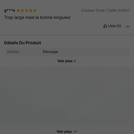
g***n
Couleur: Doré / Taille: EUR37
Trop
large
mais
la
bonne
longueur
Utile
(0)
Détails Du Produit
Détails:
Découpe
Voir plus
3.1K Suiveurs
4.89
3.1K Suiveurs
4.89
Voir plus