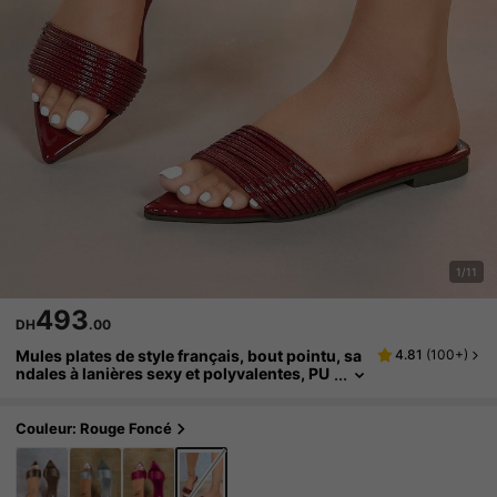
1/11
493
DH
.00
Mules plates de style français, bout pointu, sa
4.81
(
100+
)
ndales à lanières sexy et polyvalentes, PU
élégant et sexy, convient pour la plage, le
bureau, la maison (il est recommandé de com
mander une taille en dessous)
Couleur: Rouge Foncé