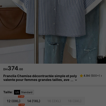
1/5
374
DH
.00
Franclia Chemise décontractée simple et poly
4.94
(
500+
)
valente pour femmes grandes tailles, ave
c rayures bleues, patchwork et bloc de co
uleurs, manches courtes, pour l'été
Taille
:
US
Standard
5 left
12
(0XL)
14
(1XL)
16
(2XL)
18
(3XL)
1 left