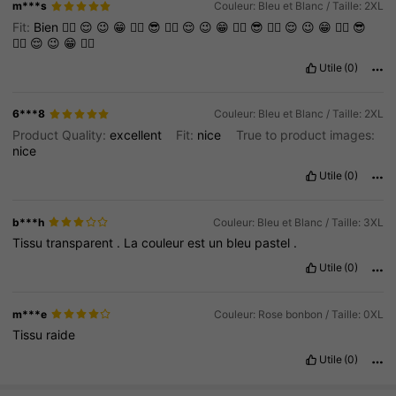
m***s
Couleur: Bleu et Blanc / Taille: 2XL
Fit:
Bien
👍🏻
😌
😉
😁
👌🏻
😎
👍🏻
😌
😉
😁
👌🏻
😎
👍🏻
😌
😉
😁
👌🏻
😎
👍🏻
😌
😉
😁
👌🏻
Utile
(0)
6***8
Couleur: Bleu et Blanc / Taille: 2XL
Product Quality:
excellent
Fit:
nice
True to product images:
nice
Utile
(0)
b***h
Couleur: Bleu et Blanc / Taille: 3XL
Tissu
transparent
.
La
couleur
est
un
bleu
pastel
.
Utile
(0)
m***e
Couleur: Rose bonbon / Taille: 0XL
Tissu
raide
Utile
(0)