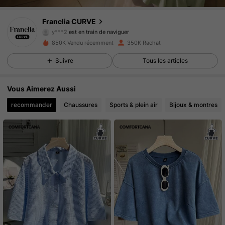
174K Suiveurs
4.84
Franclia CURVE
y***2
est en train de naviguer
174K Suiveurs
4.84
850K Vendu récemment
350K Rachat
174K Suiveurs
4.84
Suivre
Tous les articles
174K Suiveurs
4.84
Vous Aimerez Aussi
recommander
Chaussures
Sports & plein air
Bijoux & montres
174K Suiveurs
4.84
174K Suiveurs
4.84
174K Suiveurs
4.84
174K Suiveurs
4.84
174K Suiveurs
4.84