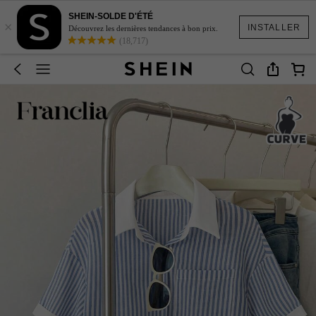
SHEIN-SOLDE D'ÉTÉ
×
INSTALLER
Découvrez les dernières tendances à bon prix.
(18,717)