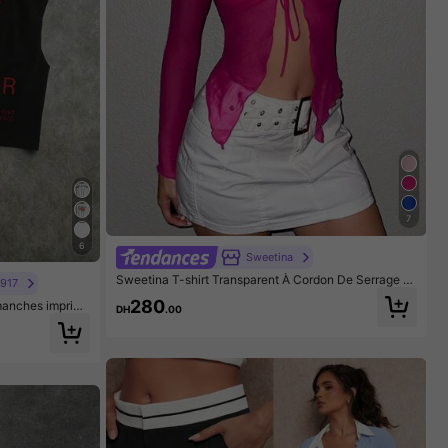
7
6
Sweetina
Sweetina T-shirt Transparent À Cordon De Serrage A
E917
vant Et Col En Cœur
280
manches imprim
DH
.00
court et oversi