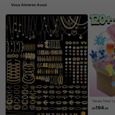
Vous Aimerez Aussi
Takara Tomy 1 pi
éatoire pour enf
194
mous et compres
DH
.00
elle aux formes 