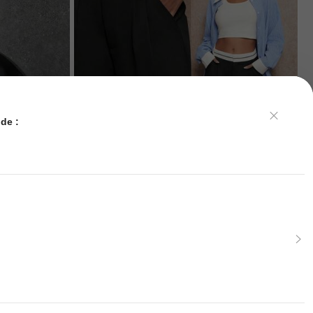
de :
Forever 21
Forever 21 Pantalon décontracté simple à patchwork
de poche de couleur unie pour femmes
521
à capuche unis
DH
.00
 anglais sombre,