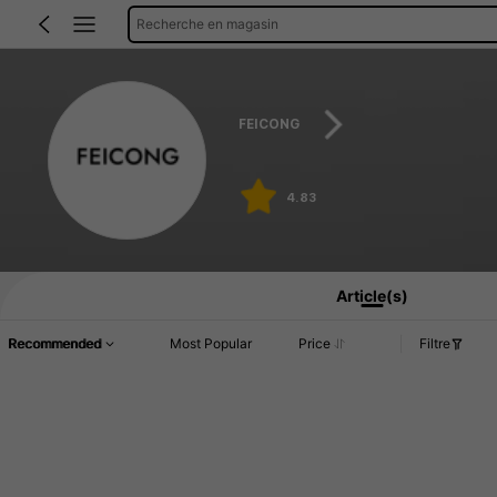
Recherche en magasin
FEICONG
4.83
Article(s)
Recommended
Most Popular
Price
Filtre