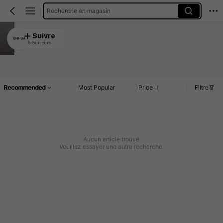
Recherche en magasin
ENHUA
Suivre
5 Suiveurs
4.86
Article(s)
Commentaires
Recommended
Most Popular
Price
Filtre
Aucun article trouvé
Veuillez essayer une autre recherche.