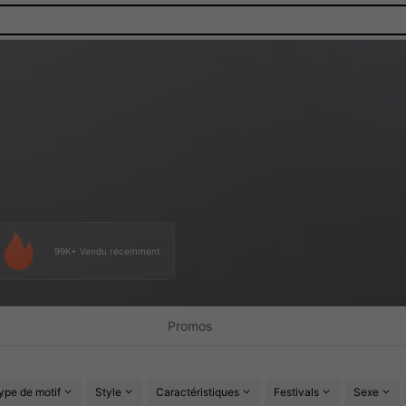
99K+ Vendu récemment
Promos
ype de motif
Style
Caractéristiques
Festivals
Sexe