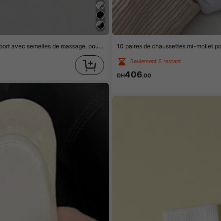
4 paires (2 noires et 2 blanches) de chaussettes de compression longues de sport avec semelles de massage, pour la gym, l'automne
10 paires de chaussettes mi-mollet 
Seulement 6 restant
406
DH
.00