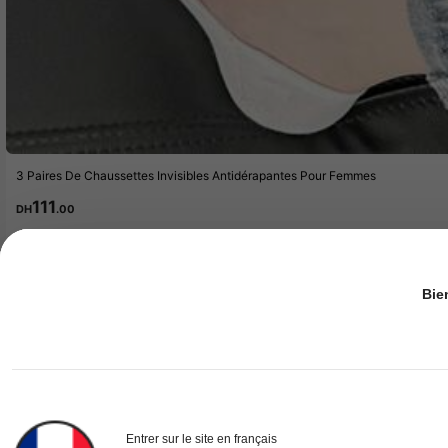
3 Paires De Chaussettes Invisibles Antidérapantes Pour Femmes
111
DH
.00
Bie
Entrer sur le site en français