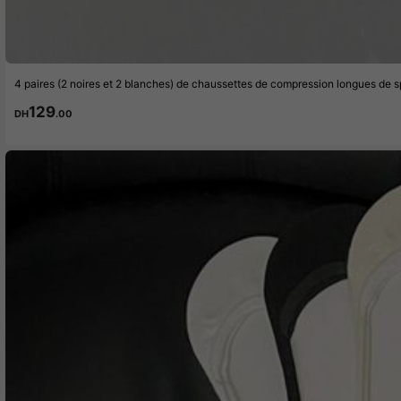
129
DH
.00