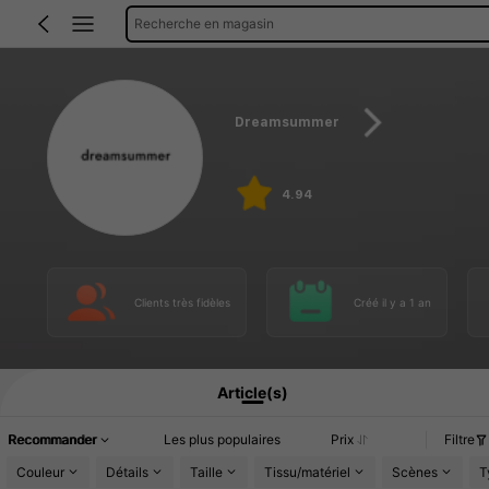
Recherche en magasin
Dreamsummer
4.94
Clients très fidèles
Créé il y a 1 an
Article(s)
Recommander
Les plus populaires
Prix
Filtre
Couleur
Détails
Taille
Tissu/matériel
Scènes
T