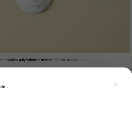
contractées polyvalentes minimalistes de couleur unie
de :