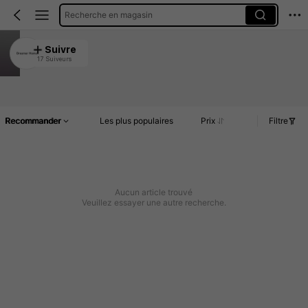
Recherche en magasin
Dreamer Home
Suivre
17 Suiveurs
4.89
Article(s)
Commentaires
Recommander
Les plus populaires
Prix
Filtre
Aucun article trouvé
Veuillez essayer une autre recherche.