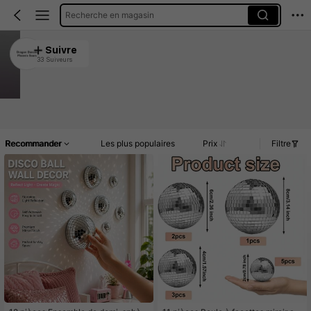
Recherche en magasin
Dragon Dances Phoenix Soars
Suivre
33 Suiveurs
4.87
Clients très fidèles
Créé il y a 1 an
9.4K Vendu récemment
Article(s)
Commentaires
Recommander
Les plus populaires
Prix
Filtre