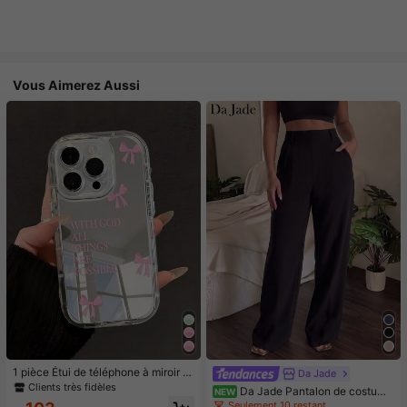
Vous Aimerez Aussi
1 pièce Étui de téléphone à miroir ro
Da Jade
se minimaliste, style fille avec motif
Clients très fidèles
Da Jade Pantalon de costume
NEW
nœud papillon, slogan religieux. Étu
élégant pour femme multicolore à t
Seulement 10 restant