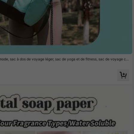
 mode, sac à dos de voyage léger, sac de yoga et de fitness, sac de voyage co
ym cylindrique