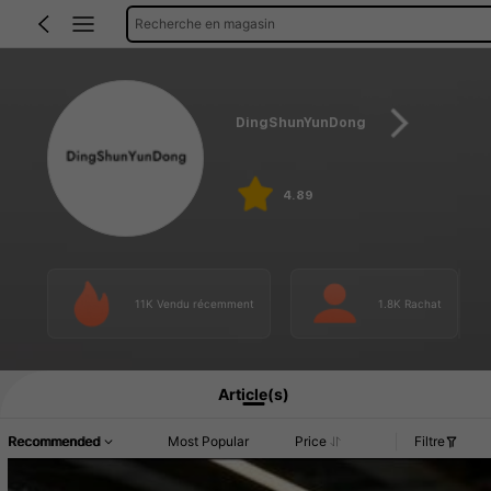
Recherche en magasin
DingShunYunDong
4.89
11K Vendu récemment
1.8K Rachat
Article(s)
Recommended
Most Popular
Price
Filtre