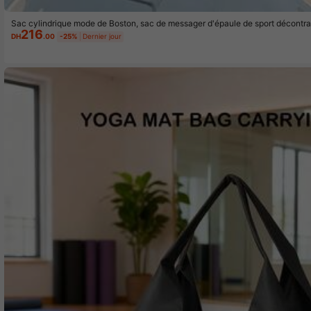
Sac cylindrique mode de Boston, sac de messager d'épaule de sport décontrac
216
e de grande capacité avec options de couleurs multiples, sangle réglable conf
DH
.00
-25%
Dernier jour