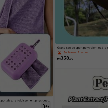
Grand sac de sport polyvalent et à la
urt, pochette de rangement, sac de g
Seulement 5 restant
358
DH
.00
 portable, refroidissement physique r
e de glace ultra-fine + absorbante anti