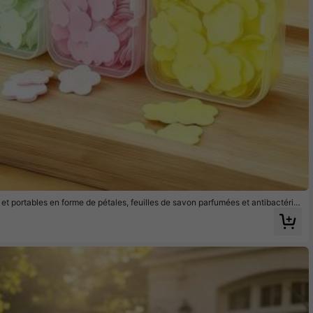
et portables en forme de pétales, feuilles de savon parfumées et antibactérie
es, mousse riche pour un nettoyage pratique