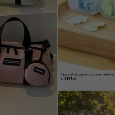
1 paquet de papiers de savon jetables 
101
nnes mini, 4 parfums dérivés de plant
DH
.00