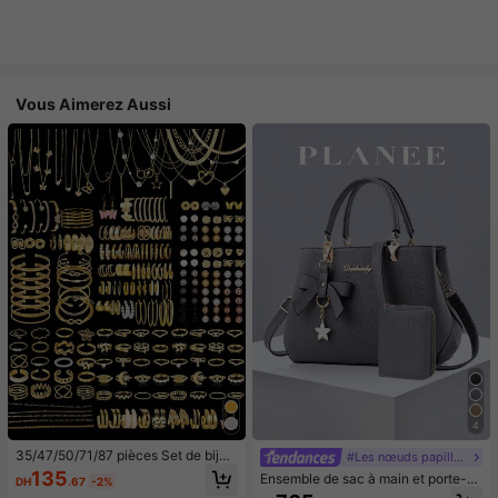
Vous Aimerez Aussi
4
35/47/50/71/87 pièces Set de bijou
#Les nœuds papillon font leur grand retour.
x style bohème, comprenant des bo
135
Ensemble de sac à main et porte-c
DH
.67
-2%
ucles d'oreilles, colliers, bagues, br
artes de couleur unie pour femmes