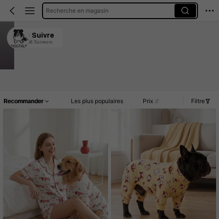
Recherche en magasin
DOGTALK
Suivre
558 Suiveurs
4.77
2.4K Vendu récemment
677 Rachat
Article(s)
Promos
Commentaires
Recommander
Les plus populaires
Prix
Filtre