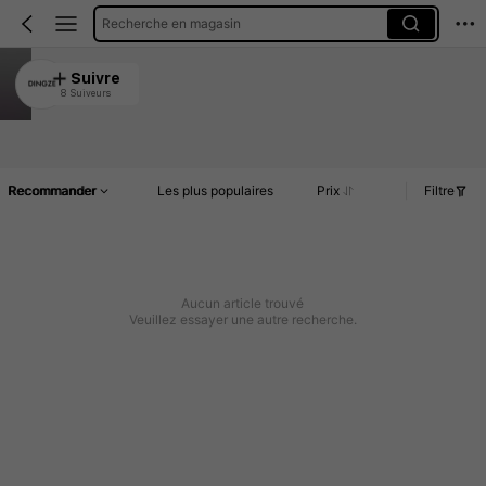
Recherche en magasin
DINGZE
Suivre
8 Suiveurs
4.96
Article(s)
Commentaires
Recommander
Les plus populaires
Prix
Filtre
Aucun article trouvé
Veuillez essayer une autre recherche.