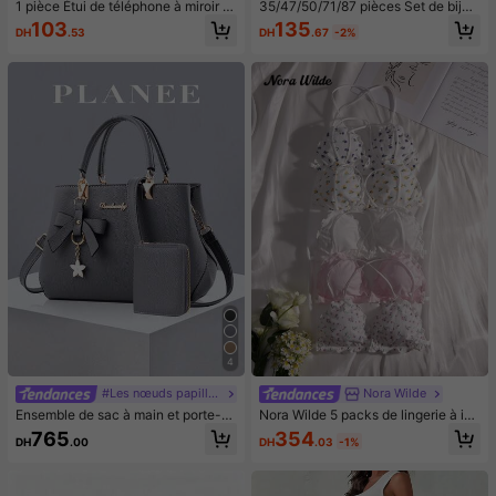
1 pièce Étui de téléphone à miroir ro
35/47/50/71/87 pièces Set de bijou
se minimaliste, style fille avec motif
x style bohème, comprenant des bo
135
103
DH
.67
-2%
DH
.53
nœud papillon, slogan religieux. Étu
ucles d'oreilles, colliers, bagues, br
i de téléphone transparent et soupl
acelets avec motifs cœur, torsadé,
e, compatible avec iPhone 11/12/1
papillon, géométrique, vague. Ense
3/14/15/16 Pro Max, étanche, antic
mble d'accessoires polyvalents pou
hoc, anti-rayures, cadeau d'anniver
r femmes, styles aléatoires
saire de printemps
4
#Les nœuds papillon font leur grand retour.
Nora Wilde
Ensemble de sac à main et porte-c
Nora Wilde 5 packs de lingerie à im
artes de couleur unie pour femmes
primé floral avec garniture de laitu
354
765
DH
.03
-1%
DH
.00
2 pièces/set, matériau PU avec des
e, kawaii
ign de pendentif nœud, convient po
ur le quotidien décontracté, les cou
rses, les déplacements professionn