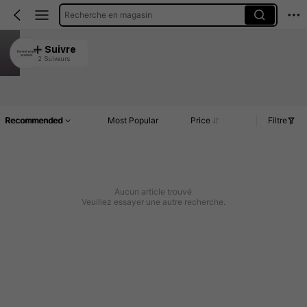
Recherche en magasin
Current acrylic products
Suivre
2 Suiveurs
5.00
Article(s)
Commentaires
Recommended
Most Popular
Price
Filtre
Aucun article trouvé
Veuillez essayer une autre recherche.