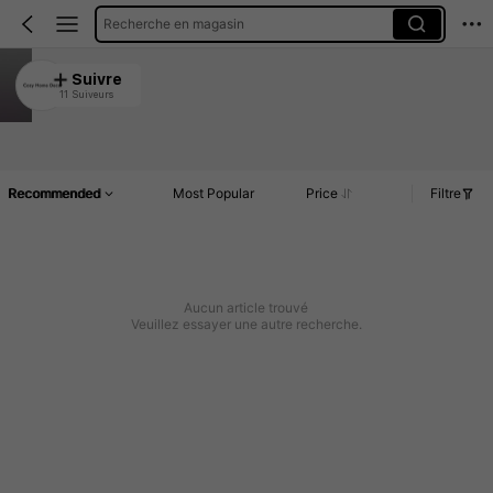
Recherche en magasin
Cozy Home Decor
Suivre
11 Suiveurs
4.98
Article(s)
Commentaires
Recommended
Most Popular
Price
Filtre
Aucun article trouvé
Veuillez essayer une autre recherche.