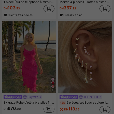
1 pièce Étui de téléphone à miroir rose minimaliste, style fille avec motif nœud papillon, slogan religieux. Étui de téléphone transparent et souple, compatible avec iPhone 11/12/13/14/15/16 Pro Max, étanche, antichoc, anti-rayures, cadeau d'anniversaire de printemps
Morvia 4 pièces Culottes hipster en dentelle contrastée gothique, Culottes intimes imprimées crâne & squelette d'Halloween, Sous-vêtements & lingerie pour femmes
103
357
DH
.53
DH
.22
Clients très fidèles
Créé il y a 1 an
6
Skyraze
THE NIGHT
Skyraze Robe d'été à bretelles fines avec ourlet asymétrique et détails volantés, robe à volants
9 pièces/set Boucles d'oreilles avec pendentif cœur en zircone délicates roses, convient pour les fêtes, festivals, sorties ou mariage, Saint-Valentin, maman, mère, fête des mères, cadeau
-2%
670
113
DH
.00
DH
.76