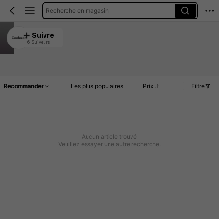
Recherche en magasin
Cooleeon
Suivre
6 Suiveurs
4.25
Article(s)
Commentaires
Recommander
Les plus populaires
Prix
Filtre
Aucun article trouvé
Veuillez essayer une autre recherche.