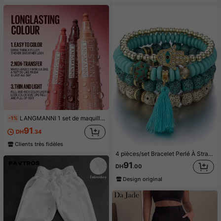
LANGMANNI 1 set de maquillage pour les lèvres : rouge à lèvres liquide mat marqueur, très pigmenté, longue tenue, waterproof, crayon à lèvres multifonctionnel pour le contour des lèvres
-1%
91
DH
.34
Clients très fidèles
4 pièces/set Bracelet Perlé À Strass Main De Fatma À Franges À Franges Palmier Œil Pendentif Multicouche
91
DH
.00
Design original