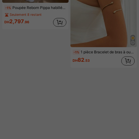
Poupée Reborn Pippa habillée de 26 pouces NPK, taille surdimensionnée de nourrisson, poupée d'art de peau 3D au toucher doux et réaliste pour les filles
-1%
Seulement 8 restant
2,797
DH
.96
1 pièce Bracelet de bras à ouverture de lave de style européen et américain, bracelet de bras en métal de style écoulement liquide à la mode (la forme réelle est plate, réglable librement)
-1%
82
DH
.53