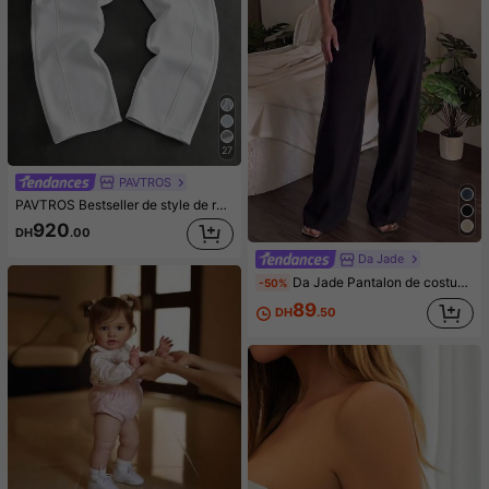
27
PAVTROS
PAVTROS Bestseller de style de rue pour hommes, patchwork à double taille, design déstructuré, patch brodé en croix 3D, convient pour les festivals de musique en plein air, les sorties décontractées, les cadeaux pour le petit ami/mari, anniversaire, pantalon de survêtement gris clair
920
DH
.00
Da Jade
Da Jade Pantalon de costume élégant pour femme multicolore à taille haute plissé jambes larges, jambes droites drapées avec fermeture éclair cachée, pantalon de bureau affaires rendez-vous avec poches latérales
-50%
89
DH
.50