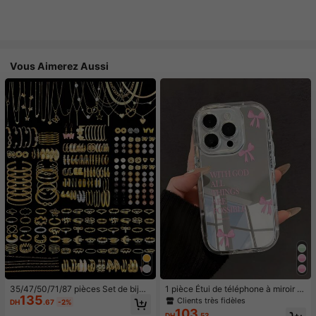
Vous Aimerez Aussi
35/47/50/71/87 pièces Set de bijou
1 pièce Étui de téléphone à miroir ro
135
x style bohème, comprenant des bo
se minimaliste, style fille avec motif
Clients très fidèles
DH
.67
-2%
ucles d'oreilles, colliers, bagues, br
nœud papillon, slogan religieux. Étu
103
DH
.53