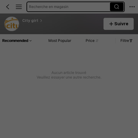
Recherche en magasin
City girl
Suivre
Recommended
Most Popular
Price
Filtre
Aucun article trouvé
Veuillez essayer une autre recherche.