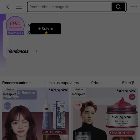
Recherche en magasin
Chic Beauty Brands Collection Store
Suivre
4.89
178K Suiveurs
140K Vendu récemment
110K Rachat
Ce magasin est sélectionné comme un
「Boutique tendance
Accueil
Article(s)
Nouveau
Promos
Commentaires
Recommander
Les plus populaires
Prix
Filtre