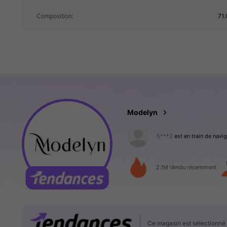
Composition:
71.
1.2M Suiveurs
4.92
Modelyn
5***2
est en train de navi
1.2M Suiveurs
4.92
2.1M Vendu récemment
1.2M Suiveurs
4.92
Ce magasin est sélectionn