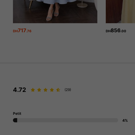
717
856
DH
.76
DH
.00
1.2M Suiveurs
4.92
1.2M Suiveurs
4.92
4.72
(29)
Petit
4%
1.2M Suiveurs
4.92