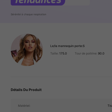
Sérénité à chaque respiration
Le/la mannequin porte:
S
Taille:
175.0
Tour de poitrine:
90.0
1.2M Suiveurs
4.92
Détails Du Produit
1.2M Suiveurs
4.92
Matériel:
Tis