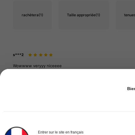
rachètera
(1)
Taille appropriée
(1)
tenue
s***2
Wowwww
veryyy
niceeee
Bie
9***6
Good
quality
and
similar
to
photo
Entrer sur le site en français