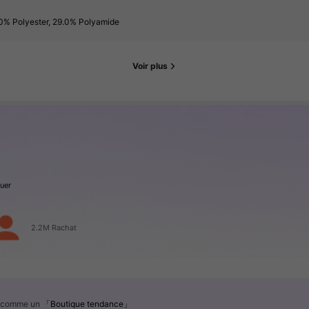
0% Polyester, 29.0% Polyamide
Voir plus
guer
2.2M Rachat
é comme un
「Boutique tendance」