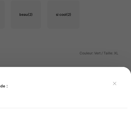
beau
(2)
si cool
(2)
Couleur: Vert / Taille: XL
Utile
(0)
de :
Couleur: Vert / Taille: M