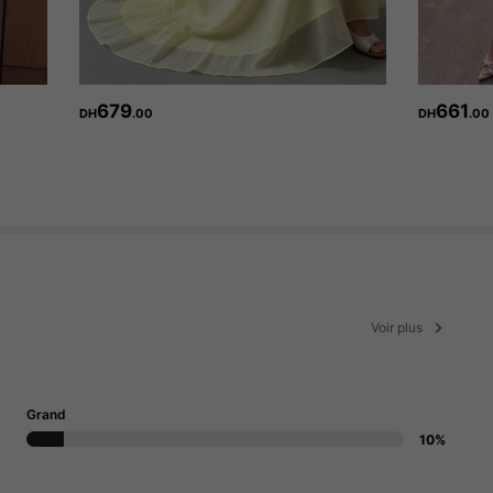
679
661
DH
.00
DH
.00
Voir plus
Grand
10%