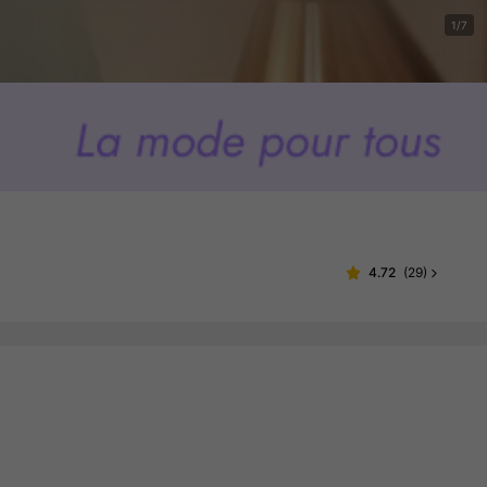
1/7
4.72
(
29
)