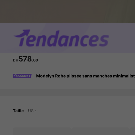
578
DH
.00
Modelyn Robe plissée sans manches minimalist
Taille
US