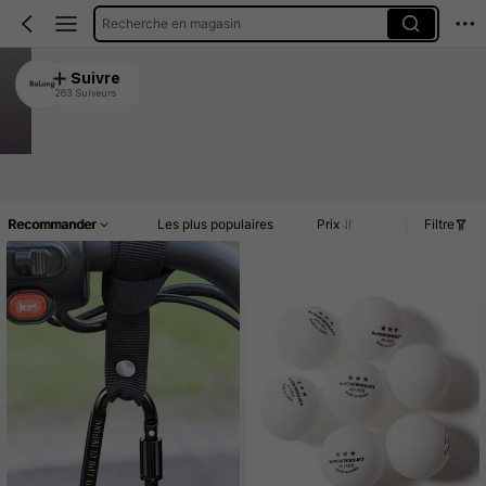
Recherche en magasin
BoLong
Suivre
263 Suiveurs
4.88
1.2K Vendu récemment
128 Rachat
Article(s)
Commentaires
Recommander
Les plus populaires
Prix
Filtre