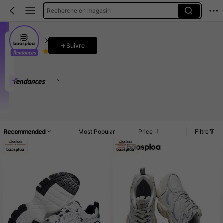
Recherche en magasin
Baasploa
Suivre
4.91
16K Suiveurs
Clients très fidèles
Créé il y a 1 an
5.9K Vendu récemment
Ce magasin est sélectionné comme un
「Boutique tendance
Accueil
Article(s)
Promos
Commentaires
Recommended
Most Popular
Price
Filtre