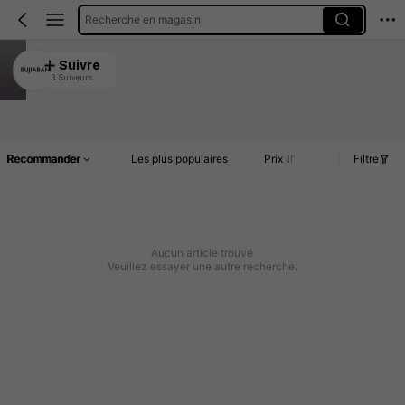
Recherche en magasin
BUJIABAN
Suivre
3 Suiveurs
4.86
Article(s)
Commentaires
Recommander
Les plus populaires
Prix
Filtre
Aucun article trouvé
Veuillez essayer une autre recherche.