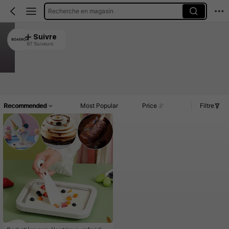
Recherche en magasin
BOAEROA
Suivre
87 Suiveurs
4.88
301 Vendu récemment
Article(s)
Commentaires
Recommended
Most Popular
Price
Filtre