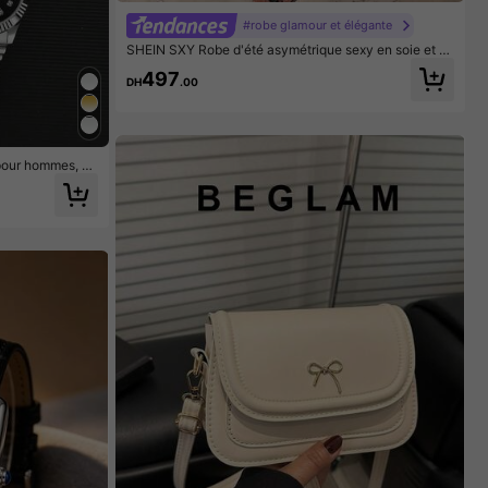
#robe glamour et élégante
SHEIN SXY Robe d'été asymétrique sexy en soie et d
entelle avec découpes pour femmes
497
DH
.00
pour hommes, ca
convient pour un
idéal et choix pr