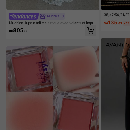
35/47/50/71/87 
Muchica
omprenant des bo
135
Muchica Jupe à taille élastique avec volants et impri
celets avec moti
DH
.67
-2%
mé floral, décontractée et idéale pour les vacances
ue, vague. Ense
805
emmes, styles a
DH
.00