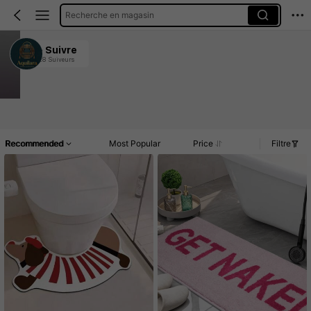
Recherche en magasin
Aquilara
Suivre
128 Suiveurs
4.78
1.6K Vendu récemment
142 Rachat
Article(s)
Commentaires
Recommended
Most Popular
Price
Filtre