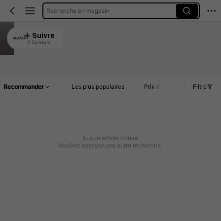
Recherche en magasin
ALAZAS
Suivre
2 Suiveurs
4.80
Article(s)
Commentaires
Recommander
Les plus populaires
Prix
Filtre
Aucun article trouvé
Veuillez essayer une autre recherche.