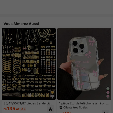
Vous Aimerez Aussi
35/47/50/71/87 pièces Set de bijou
1 pièce Étui de téléphone à miroir ro
x style bohème, comprenant des bo
se minimaliste, style fille avec motif
Clients très fidèles
135
DH
.67
-2%
ucles d'oreilles, colliers, bagues, br
nœud papillon, slogan religieux. Étu