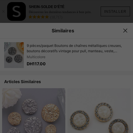
SHEIN-SOLDE D'ÉTÉ
×
INSTALLER
Découvrez les dernières tendances à bon prix.
(18,717)
Similaires
9 pièces/paquet Boutons de chaînes métalliques creuses,
boutons décoratifs vintage pour pull, manteau, veste,
costume, couture DIY, vêtements, sacs et accessoires de
Multicolore
chaussures, taille 18 mm/23 mm
DH117.00
Articles Similaires