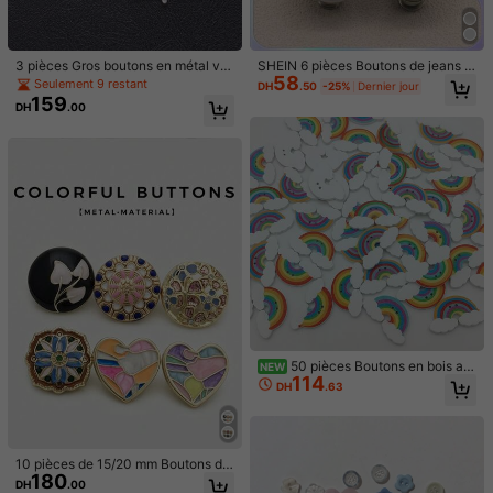
Expédition à
Morocco
3 pièces Gros boutons en métal vin
SHEIN 6 pièces Boutons de jeans d
Livraison à seulement DH51.00
58
tage à motif floral ajouré, goutte d'h
e rechange 17mm Ensemble de rép
Seulement 9 restant
DH
.50
-25%
Dernier jour
Estimation de livraison:
le 31 août et le 5 sept.
uile artisanale, strass, convient pou
aration de boutons métalliques san
159
DH
.00
r les manteaux, les pulls, les costum
s couture Boutons de jean amovibl
es, les uniformes, les robes, les acc
es sans clou Kit de remplacement p
Retours acceptés
essoires de cheveux DIY, les sacs, l
our la Saint-Valentin, le mariage de
es boîtes cadeaux, les accessoires
la Saint-Valentin, l'anniversaire
Paiements sécurisés · Protection de la vie privée
de bijoux
5.00
(1)
Voir plus
y***m
Couleur: Multicolore / Taille: Argent vieilli mat 2,3cm
写真のままです。お得に買えて良かったです。
Utile
(0)
1.5K Suiveurs
4.95
50 pièces Boutons en bois arc
NEW
Détails Du Produit
114
1.5K Suiveurs
-en-ciel peints sur base blanche, st
4.95
DH
.63
yle vintage européen & américain,
boutons en bois mixtes mignons, bo
Matériel:
Alliage de zinc
1.5K Suiveurs
4.95
utons en bois arc-en-ciel, boutons
en bois naturel, décoration DIY fait
Voir plus
1.5K Suiveurs
4.95
e main pour vêtements, sacs, chap
10 pièces de 15/20 mm Boutons de
eaux, fête, vacances, intérieur, cad
180
luxe en strass pour vêtements, mat
1.5K Suiveurs
4.95
DH
.00
eau d'anniversaire, accessoires de