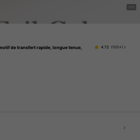
1/11
 motif de transfert rapide, longue tenue,
4.72
(
100+
)