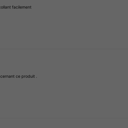
collant
facilement
ncernant
ce
produit
.