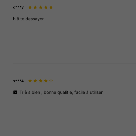
c***y
h
â
te
dessayer
s***4
Tr
è
s
bien
,
bonne
qualit
é,
facile
à
utiliser
21K Suiveurs
4.87