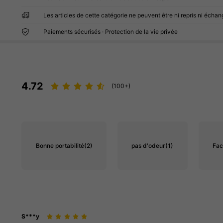
Les articles de cette catégorie ne peuvent être ni repris ni échan
Paiements sécurisés · Protection de la vie privée
4.72
(100+)
Bonne portabilité
(2)
pas d'odeur
(1)
Faci
S***y