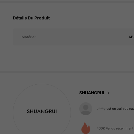
Détails Du Produit
21K Suiveurs
4.87
Matériel:
AB
21K Suiveurs
4.87
SHUANGRUI
s***y
est en train de na
21K Suiveurs
4.87
400K Vendu récemment