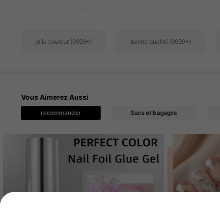
21K Suiveurs
4.87
jolie couleur (9999+)
bonne qualité (9999+)
Vous Aimerez Aussi
21K Suiveurs
4.87
recommander
Sacs et bagages
21K Suiveurs
4.87