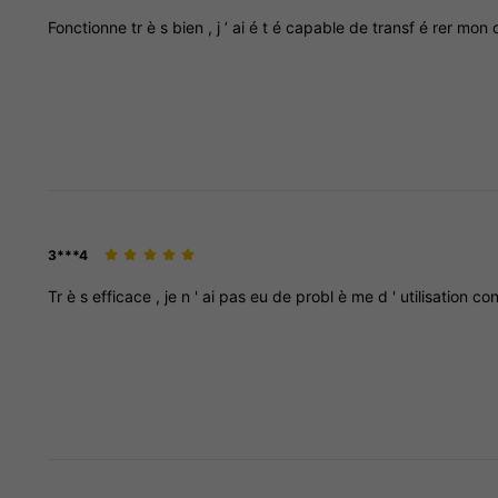
Fonctionne
tr
è
s
bien
,
j
’
ai
é
t
é
capable
de
transf
é
rer
mon
3***4
Tr
è
s
efficace
,
je
n
'
ai
pas
eu
de
probl
è
me
d
'
utilisation
co