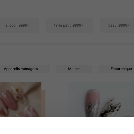
si cool (9999+)
taille petit (9999+)
beau (9999+)
Appareils ménagers
Maison
Électronique