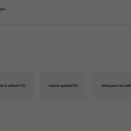
gés.
le à utiliser
(13)
bonne qualité
(16)
idéal pour les dé