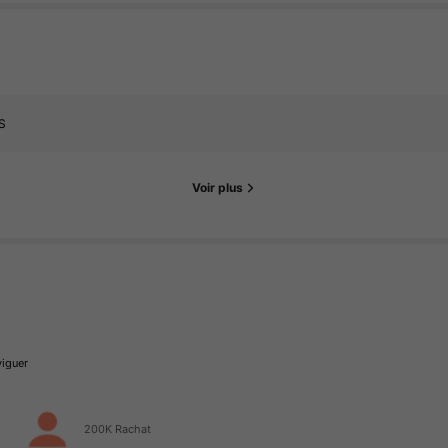
S
Voir plus
viguer
200K Rachat