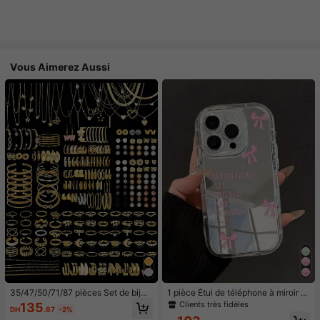
Vous Aimerez Aussi
35/47/50/71/87 pièces Set de bijou
1 pièce Étui de téléphone à miroir ro
x style bohème, comprenant des bo
se minimaliste, style fille avec motif
Clients très fidèles
135
DH
.67
-2%
ucles d'oreilles, colliers, bagues, br
nœud papillon, slogan religieux. Étu