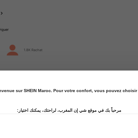
viguer
1.8K Rachat
u (400+)
utile (300+)
fidèle à la photo (200+)
nvenue sur SHEIN Maroc. Pour votre confort, vous pouvez choisir 
مرحباً بك في موقع شي إن المغرب، لراحتك، يمكنك اختيار: