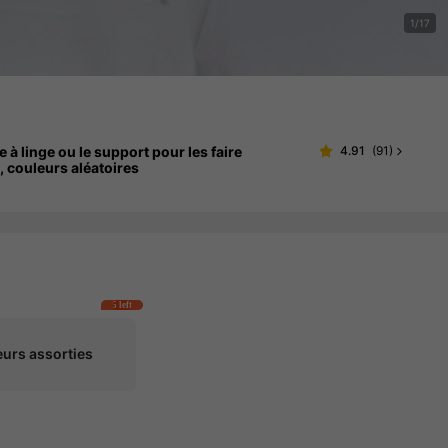
1/17
 à linge ou le support pour les faire
4.91
(
91
)
e, couleurs aléatoires
5 left
eurs assorties