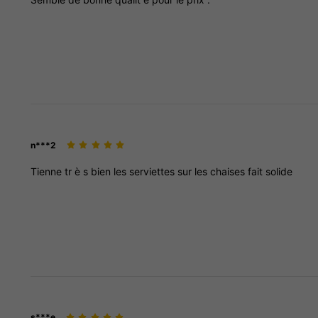
n***2
Tienne
tr
è
s
bien
les
serviettes
sur
les
chaises
fait
solide
s***e