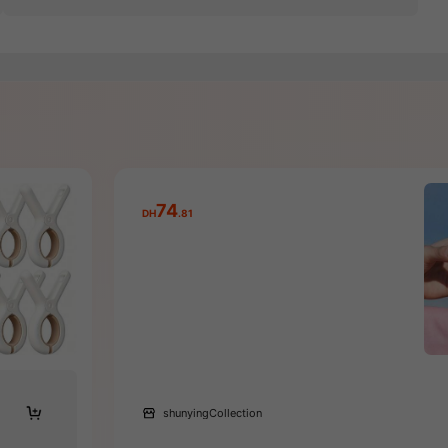
74
DH
.81
shunyingCollection