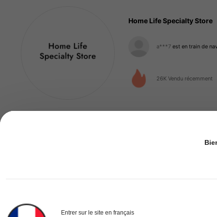
Home Life Specialty Store
a***7
est en train de na
234 Suiveurs
4.77
26K Vendu récemment
234 Suiveurs
4.77
si cool (600+)
bonne qualité (500+)
bea
Bie
234 Suiveurs
4.77
Styles À Assortir
Entrer sur le site en français