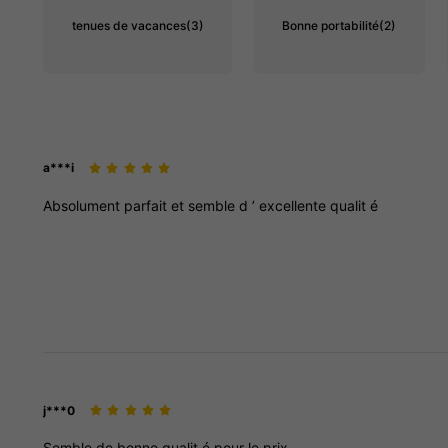
tenues de vacances
(3)
Bonne portabilité
(2)
a***i
Absolument
parfait
et
semble
d
’
excellente
qualit
é
j***0
Semble
de
bonne
qualit
é
pour
le
prix
.