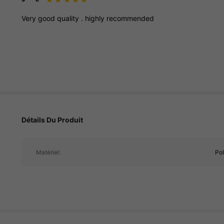
Very
good
quality
.
highly
recommended
234 Suiveurs
4.77
Détails Du Produit
234 Suiveurs
4.77
Matériel:
Po
234 Suiveurs
4.77