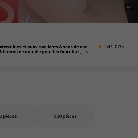
1/11
tensibles et auto-scellants & sacs de con
4.47
(
17
)
 & bonnet de douche pour les fournitur
0 pièces
500 pièces