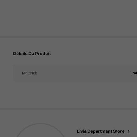
36 Suiveurs
4.80
36 Suiveurs
4.80
Détails Du Produit
36 Suiveurs
4.80
Matériel:
Po
36 Suiveurs
4.80
36 Suiveurs
4.80
Livia Department Store