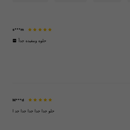
s***m
حلوه
ومفيده
جداً
M***d
حلو
جدا
جدا
جدا
جدا
جد
ا