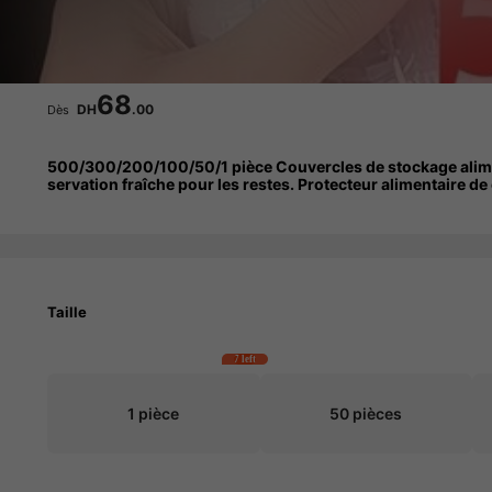
68
DH
.00
Dès
500/300/200/100/50/1 pièce Couvercles de stockage aliment
servation fraîche pour les restes. Protecteur alimentaire d
es de pique-nique et de fête.
Taille
7 left
1 pièce
50 pièces