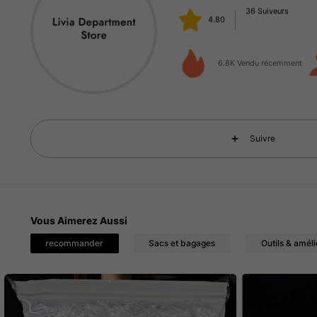
ز***ز
a suivi
Il y a 1 jour
36 Suiveurs
4.80
6.8K Vendu récemment
36 Suiveurs
4.80
Suivre
36 Suiveurs
4.80
Vous Aimerez Aussi
recommander
Sacs et bagages
Outils & améli
36 Suiveurs
4.80