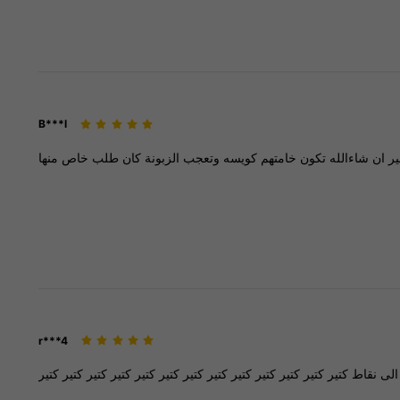
B***l
ير
ان
شاءالله
تكون
خامتهم
كويسه
وتعجب
الزبونة
كان
طلب
خاص
منها
r***4
الى
نقاط
كتير
كتير
كتير
كتير
كتير
كتير
كتير
كتير
كتير
كتير
كتير
كتير
كتير