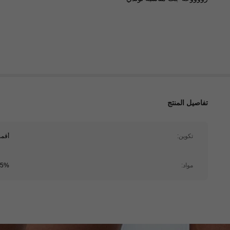
تفاصيل المنتج
تكوين:
أقم
مواد:
95% البوليستر, 5% 