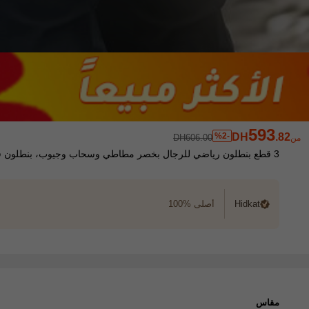
593
%2-
DH
.82
DH606.00
من
3 قطع بنطلون رياضي للرجال بخصر مطاطي وسحاب وجيوب، بنطلون فضفاض مستقيم للخارج مع تفاصيل نيون، للربيع والخريف
Hidkat
أصلي %100
مقاس