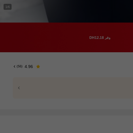
1/6
وفر DH12.18
4.96
(56)