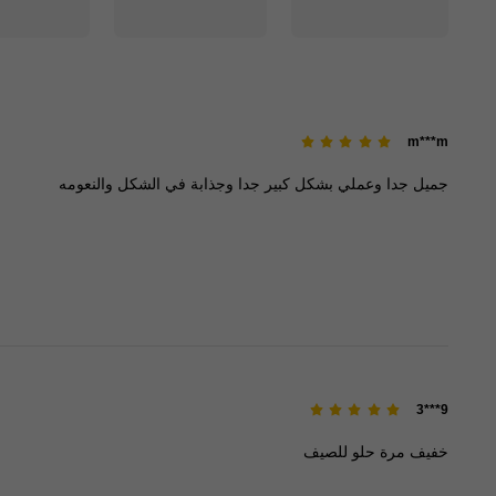
m***m
جميل
جدا
وعملي
بشكل
كبير
جدا
وجذابة
في
الشكل
والنعومه
9***3
خفيف
مرة
حلو
للصيف