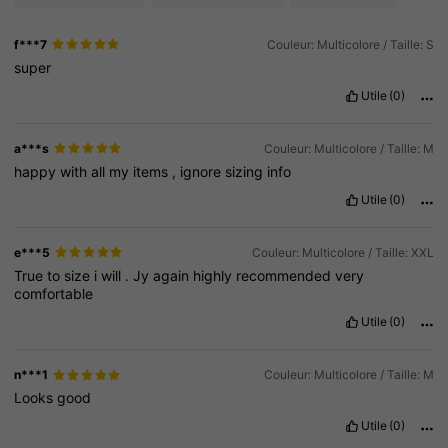
f***7
Couleur: Multicolore / Taille: S
super
Utile
(0)
a***s
Couleur: Multicolore / Taille: M
happy
with
all
my
items
,
ignore
sizing
info
Utile
(0)
e***5
Couleur: Multicolore / Taille: XXL
True
to
size
i
will
.
Jy
again
highly
recommended
very
comfortable
Utile
(0)
n***1
Couleur: Multicolore / Taille: M
Looks
good
Utile
(0)