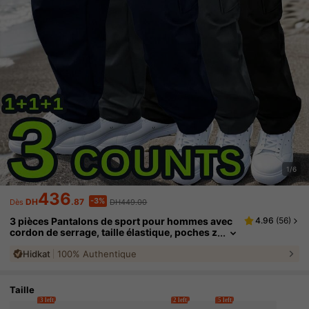
1/6
436
-3%
DH
.87
DH449.00
Dès
3 pièces Pantalons de sport pour hommes avec
4.96
(
56
)
cordon de serrage, taille élastique, poches z
ippées. Pantalons cargo droits et amples av
Hidkat
100% Authentique
ec surbrillance NÉON, pour le printemps et l'aut
omne
Taille
3 left
2 left
5 left