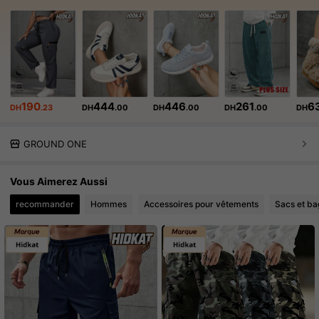
190
444
446
261
6
DH
.23
DH
.00
DH
.00
DH
.00
DH
GROUND ONE
Vous Aimerez Aussi
recommander
Hommes
Accessoires pour vêtements
Sacs et b