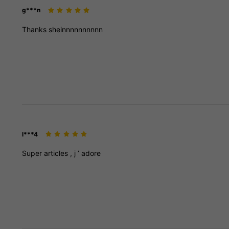
g***n
Thanks
sheinnnnnnnnnn
l***4
Super
articles
,
j
’
adore