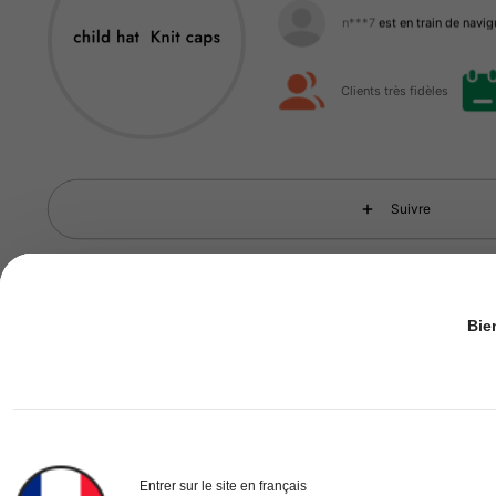
3.5K Suiveurs
4.94
Clients très fidèles
3.5K Suiveurs
4.94
Suivre
Bie
Vous Aimerez Aussi
3.5K Suiveurs
4.94
recommander
Beauté & Santé
Bébé
Entrer sur le site en français