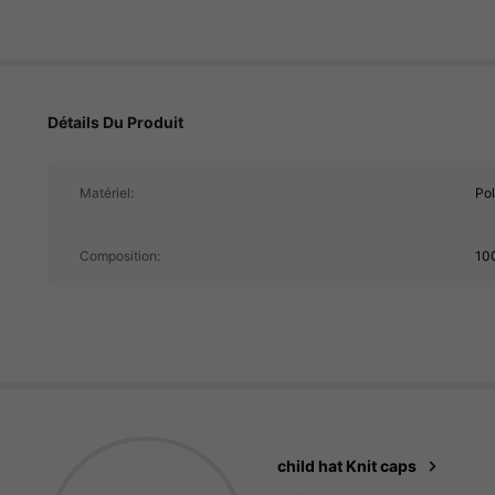
3.5K Suiveurs
4.94
Détails Du Produit
3.5K Suiveurs
4.94
Matériel:
Pol
Composition:
10
3.5K Suiveurs
4.94
child hat Knit caps
n***7
est en train de navig