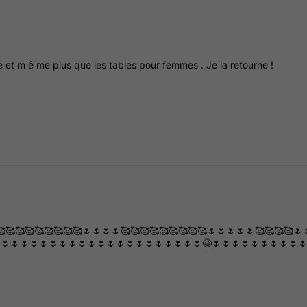
e
et
m
ê
me
plus
que
les
tables
pour
femmes
.
Je
la
retourne
!
🥰🥰🥰🥰🥰🥰🥰🥰🥰🌷🌷🌷🌷🥰🥰🥰🥰🥰🥰🥰🥰🥰🌷🌷🌷🌷🌷🥰🥰🥰🥰🌷
🌷🌷🌷🌷🌷🌷🌷🌷🌷🌷🌷🌷🌷🌷🌷🌷🌷🌷🌷🌷🌷😆🌷🌷🌷🌷🌷🌷🌷🌷🌷