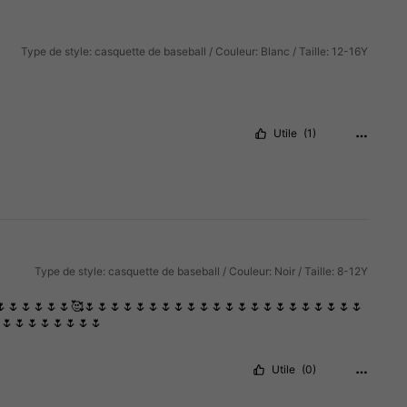
Type de style: casquette de baseball / Couleur: Blanc / Taille: 12-16Y
Utile
(1)
Type de style: casquette de baseball / Couleur: Noir / Taille: 8-12Y
🌷🌷🌷🌷🌷🌷🥰🌷🌷🌷🌷🌷🌷🌷🌷🌷🌷🌷🌷🌷🌷🌷🌷🌷🌷🌷🌷🌷🌷
🌷🌷🌷🌷🌷🌷🌷🌷
Utile
(0)