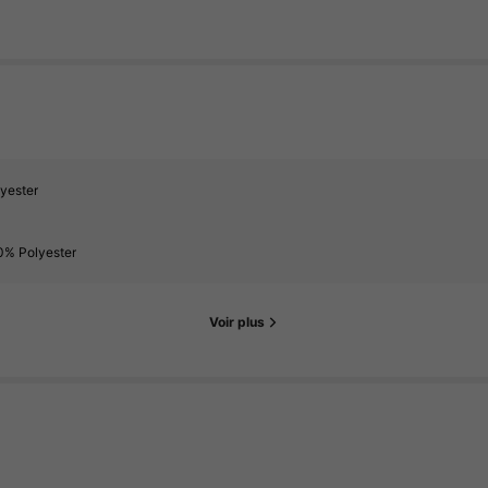
yester
0% Polyester
Voir plus
uer