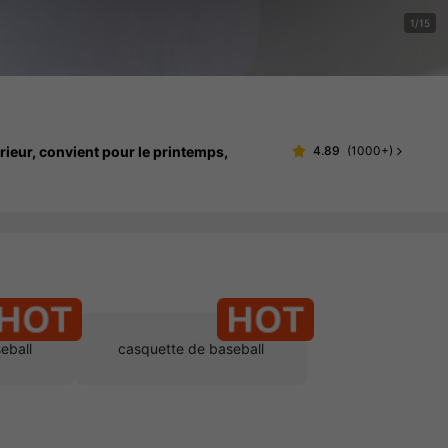
1/15
rieur, convient pour le printemps,
4.89
(
1000+
)
eball
casquette de baseball