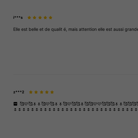
i***s
Elle
est
belle
et
de
qualit
é,
mais
attention
elle
est
aussi
grand
z***2
🥰🩷🥰🌷🌷🥰🩷🥰🌷🌷🥰🩷🥰🥰🌷🥰🥰🩷🩷🥰🥰🥰🌷🌷🥰🥰🥰
🌷🌷🌷🌷🌷🌷🌷🌷🌷🌷🌷🌷🌷🌷🌷🌷🌷🌷🌷🌷🌷🌷🌷🌷🌷🌷🌷🌷