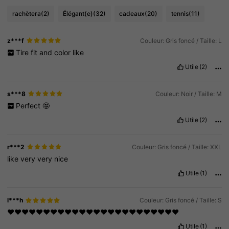
rachètera
(2)
Élégant(e)
(32)
cadeaux
(20)
tennis
(11)
z***f
Couleur: Gris foncé / Taille: L
Tire
fit
and
color
like
Utile
(2)
s***8
Couleur: Noir / Taille: M
Perfect
🤩
Utile
(2)
r***2
Couleur: Gris foncé / Taille: XXL
like
very
very
nice
Utile
(1)
l***h
Couleur: Gris foncé / Taille: S
❤️❤️❤️❤️❤️❤️❤️❤️❤️❤️❤️❤️❤️❤️❤️❤️❤️❤️❤️❤️❤️❤️❤️❤️
Utile
(1)