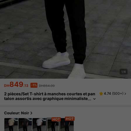
1/6
849
-1%
DH
.13
DH854.00
2 pièces/Set T-shirt à manches courtes et pan
4.74
(
500+
)
talon assortis avec graphique minimaliste
de chevalier pour homme. Convient pour l
a rue, l'extérieur et les tenues décontractées
Couleur: Noir