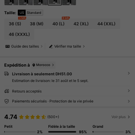
Taille
:
US
Standard
5 left
8 left
36
(S)
38
(M)
40
(L)
42
(XL)
44
(XXL)
46
(XXXL)
Guide des tailles
Vérifier ma taille
Expédition à
Morocco
Livraison à seulement DH51.00
Estimation de livraison:
le 31 août et le 5 sept.
Retours acceptés
Paiements sécurisés · Protection de la vie privée
4.74
(500+)
Voir plus
Petit
Fidèle à la taille
Grand
2%
95%
3%