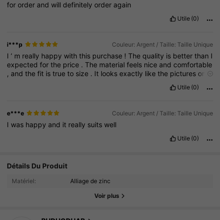
for
order
and
will
definitely
order
again
Utile
(0)
i***p
Couleur: Argent / Taille: Taille Unique
I
’
m
really
happy
with
this
purchase
!
The
quality
is
better
than
I
expected
for
the
price
.
The
material
feels
nice
and
comfortable
,
and
the
fit
is
true
to
size
.
It
looks
exactly
like
the
pictures
on
the
website
.
Shipping
was
fast
and
the
packaging
was
good
.
I
Utile
(0)
would
definitely
order
again
.
Highly
recommend
!
e***e
Couleur: Argent / Taille: Taille Unique
I
was
happy
and
it
really
suits
well
Utile
(0)
136 Suiveurs
4.79
Détails Du Produit
136 Suiveurs
4.79
Matériel:
Alliage de zinc
136 Suiveurs
4.79
Voir plus
136 Suiveurs
4.79