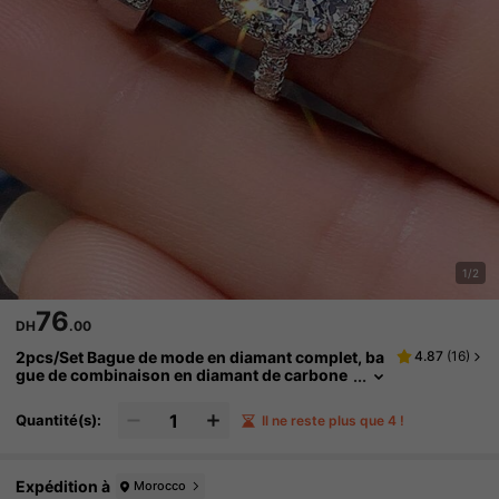
1/2
76
DH
.00
2pcs/Set Bague de mode en diamant complet, ba
4.87
(
16
)
gue de combinaison en diamant de carbone
élevé micro-sertie de style européen et amér
icain
Quantité(s):
Il ne reste plus que 4 !
Expédition à
Morocco