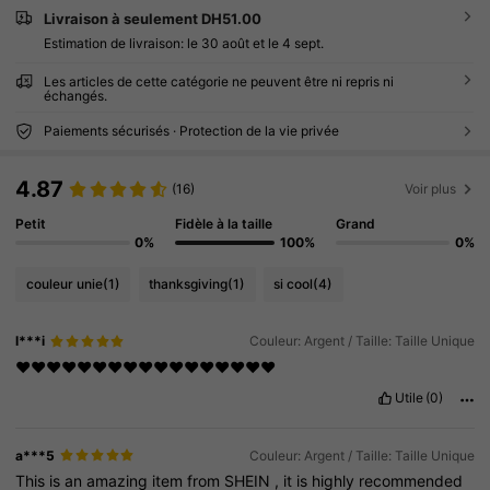
Livraison à seulement DH51.00
Estimation de livraison:
le 30 août et le 4 sept.
Les articles de cette catégorie ne peuvent être ni repris ni
échangés.
Paiements sécurisés · Protection de la vie privée
4.87
(16)
Voir plus
Petit
Fidèle à la taille
Grand
0%
100%
0%
couleur unie
(1)
thanksgiving
(1)
si cool
(4)
l***i
Couleur: Argent / Taille: Taille Unique
❤️❤️❤️❤️❤️❤️❤️❤️❤️❤️❤️❤️❤️❤️❤️❤️❤️
Utile
(0)
a***5
Couleur: Argent / Taille: Taille Unique
This
is
an
amazing
item
from
SHEIN
,
it
is
highly
recommended